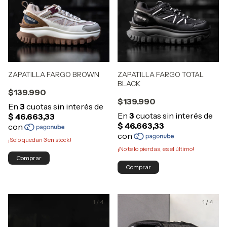
ZAPATILLA FARGO BROWN
ZAPATILLA FARGO TOTAL
BLACK
$139.990
$139.990
¡Solo quedan
3
en stock!
¡No te lo pierdas, es el último!
Comprar
Comprar
1
/
4
1
/
4