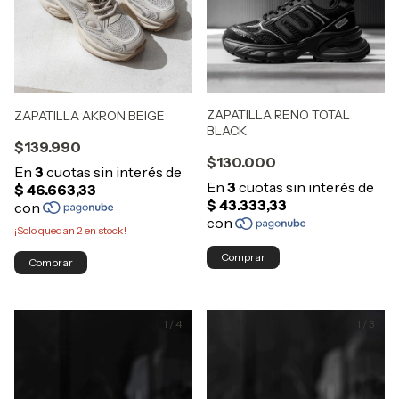
ZAPATILLA RENO TOTAL
ZAPATILLA AKRON BEIGE
BLACK
$139.990
$130.000
¡Solo quedan
2
en stock!
Comprar
Comprar
1
/
4
1
/
3