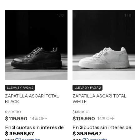
1
/
8
1
/
8
LLEVÁ 3 Y PAGÁ 2
LLEVÁ 3 Y PAGÁ 2
ZAPATILLA ASCARI TOTAL
ZAPATILLA ASCARI TOTAL
BLACK
WHITE
$139.990
$139.990
$119.990
$119.990
14
% OFF
14
% OFF