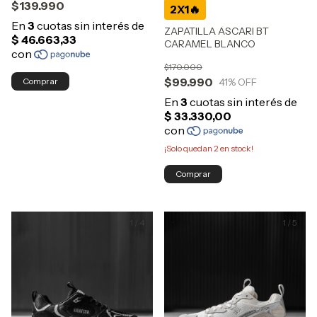
$139.990
ZAPATILLA ASCARI BT
CARAMEL BLANCO
$170.000
$99.990
Comprar
41
% OFF
¡Solo quedan
2
en stock!
Comprar
1
/
4
1
/
5