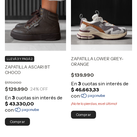
ZAPATILLA LOWER GREY-
LLEVÁ 3 Y PAGÁ 2
ORANGE
ZAPATILLA ASCARI BT
CHOCO
$139.990
$170.000
$129.990
24
% OFF
¡No te lo pierdas, es el último!
Comprar
Comprar