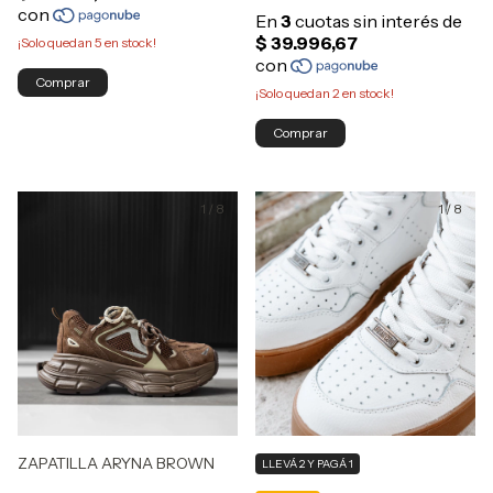
¡Solo quedan
5
en stock!
Comprar
¡Solo quedan
2
en stock!
Comprar
1
/
8
1
/
8
ZAPATILLA ARYNA BROWN
LLEVÁ 2 Y PAGÁ 1