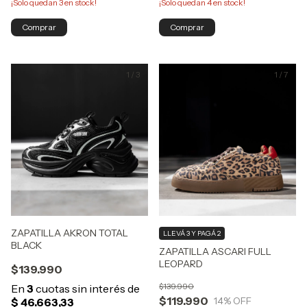
¡Solo quedan
3
en stock!
¡Solo quedan
4
en stock!
Comprar
Comprar
1
/
3
1
/
7
ZAPATILLA AKRON TOTAL
LLEVÁ 3 Y PAGÁ 2
BLACK
ZAPATILLA ASCARI FULL
LEOPARD
$139.990
$139.990
$119.990
14
% OFF