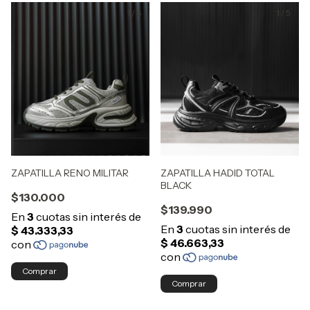
1
/
6
1
/
5
ZAPATILLA RENO MILITAR
ZAPATILLA HADID TOTAL
BLACK
$130.000
$139.990
Comprar
Comprar