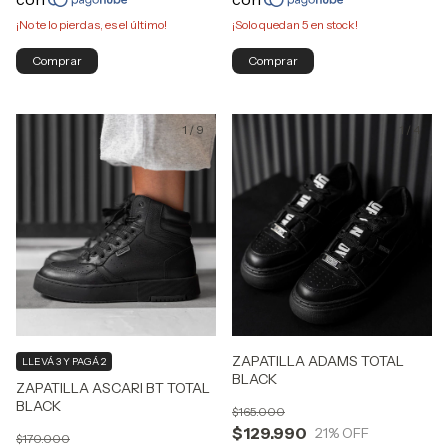
¡No te lo pierdas, es el último!
¡Solo quedan
5
en stock!
Comprar
Comprar
1
/
9
1
/
4
ZAPATILLA ADAMS TOTAL
LLEVÁ 3 Y PAGÁ 2
BLACK
ZAPATILLA ASCARI BT TOTAL
BLACK
$165.000
$129.990
21
% OFF
$170.000