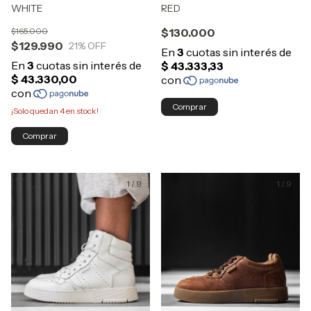
RED
WHITE
$130.000
$165.000
$129.990
21
% OFF
Comprar
¡Solo quedan
4
en stock!
Comprar
1
/
9
1
/
9