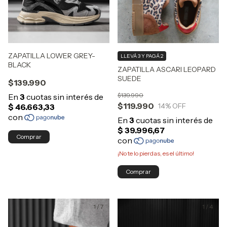
ZAPATILLA LOWER GREY-
LLEVÁ 3 Y PAGÁ 2
BLACK
ZAPATILLA ASCARI LEOPARD
SUEDE
$139.990
$139.990
$119.990
14
% OFF
Comprar
¡No te lo pierdas, es el último!
Comprar
1
/
7
1
/
4