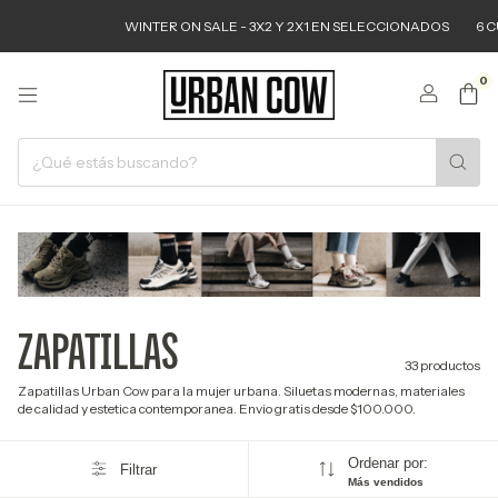
WINTER ON SALE - 3X2 Y 2X1 EN SELECCIONADOS
6 CUOTAS SIN 
0
ZAPATILLAS
33 productos
Zapatillas Urban Cow para la mujer urbana. Siluetas modernas, materiales
de calidad y estetica contemporanea. Envio gratis desde $100.000.
Ordenar por:
Filtrar
Más vendidos