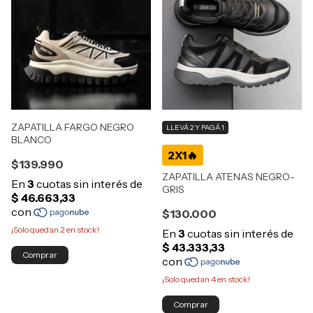
ZAPATILLA FARGO NEGRO
LLEVÁ 2 Y PAGÁ 1
BLANCO
$139.990
ZAPATILLA ATENAS NEGRO-
GRIS
$130.000
¡Solo quedan
2
en stock!
Comprar
¡Solo quedan
4
en stock!
Comprar