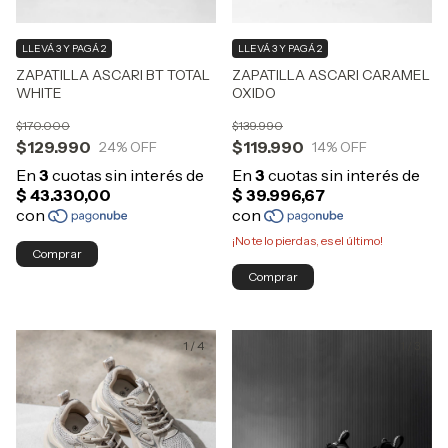
LLEVÁ 3 Y PAGÁ 2
LLEVÁ 3 Y PAGÁ 2
ZAPATILLA ASCARI BT TOTAL
ZAPATILLA ASCARI CARAMEL
WHITE
OXIDO
$170.000
$139.990
$129.990
$119.990
24
% OFF
14
% OFF
¡No te lo pierdas, es el último!
Comprar
Comprar
1
/
4
1
/
3