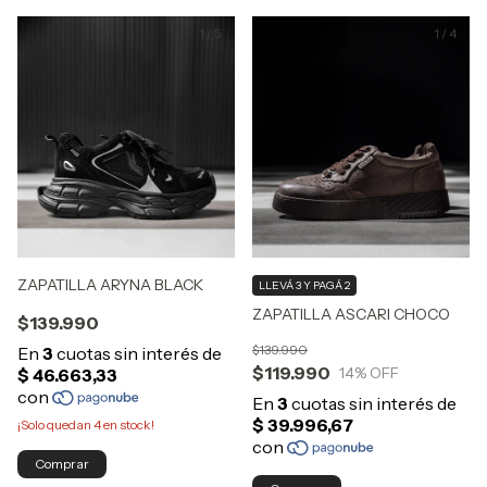
1
/
5
1
/
4
ZAPATILLA ARYNA BLACK
LLEVÁ 3 Y PAGÁ 2
ZAPATILLA ASCARI CHOCO
$139.990
$139.990
$119.990
14
% OFF
¡Solo quedan
4
en stock!
Comprar