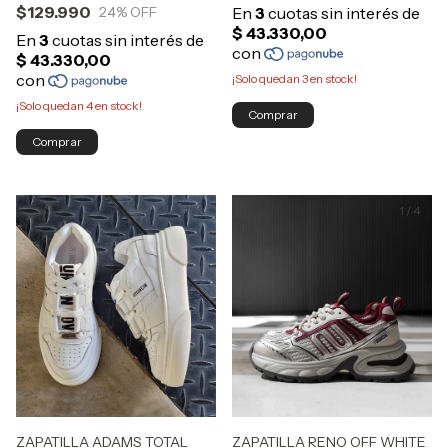
$129.990
24
% OFF
¡Solo quedan
3
en stock!
¡Solo quedan
4
en stock!
Comprar
Comprar
1
/
3
1
/
4
ZAPATILLA RENO OFF WHITE
ZAPATILLA ADAMS TOTAL