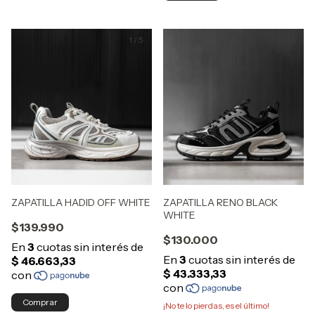
1
/
5
1
/
3
ZAPATILLA HADID OFF WHITE
ZAPATILLA RENO BLACK
WHITE
$139.990
$130.000
Comprar
¡No te lo pierdas, es el último!