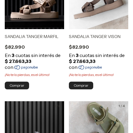
SANDALIA TANGER MARFIL
SANDALIA TANGER VISON
$82.990
$82.990
¡No te lo pierdas, es el último!
¡No te lo pierdas, es el último!
Comprar
Comprar
1
/
6
1
/
4