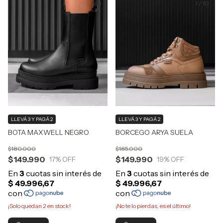
1
/
9
1
/
10
LLEVÁ 3 Y PAGÁ 2
LLEVÁ 3 Y PAGÁ 2
BOTA MAXWELL NEGRO
BORCEGO ARYA SUELA
$180.000
$185.000
$149.990
$149.990
17
% OFF
19
% OFF
¡Solo quedan
2
en stock!
¡No te lo pierdas, es el último!