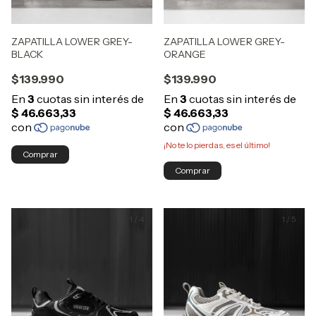
ZAPATILLA LOWER GREY-
ZAPATILLA LOWER GREY-
BLACK
ORANGE
$139.990
$139.990
¡No te lo pierdas, es el último!
Comprar
Comprar
1
/
4
1
/
5