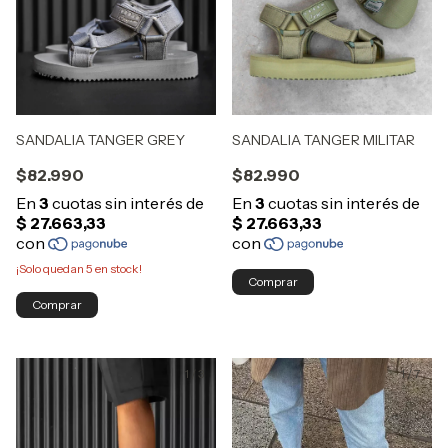
SANDALIA TANGER GREY
SANDALIA TANGER MILITAR
$82.990
$82.990
¡Solo quedan
5
en stock!
Comprar
Comprar
1
/
3
1
/
7