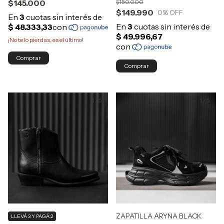
$145.000
$150.000
$149.990
0
% OFF
¡No te lo pierdas, es el último!
Comprar
Comprar
1
/
5
1
/
5
ZAPATILLA ARYNA BLACK
LLEVÁ 3 Y PAGÁ 2