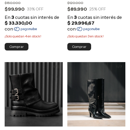
$150.000
$120.000
$99.990
$89.990
33
% OFF
25
% OFF
¡Solo quedan
4
en stock!
¡Solo quedan
3
en stock!
Comprar
Comprar
1
/
6
1
/
7