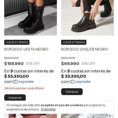
LLEVÁ 3 Y PAGÁ 2
LLEVÁ 3 Y PAGÁ 2
BORCEGO VESTA NEGRO
BORCEGO DASLER NEGRO
$190.000
$170.000
$159.990
$99.990
16
% OFF
41
% OFF
¡No te lo pierdas, es el último!
Comprar
Comprar
Al navegar por este sitio
aceptás el uso de cookies
para agilizar tu
experiencia de compra.
Entendido
1
/
7
1
/
8