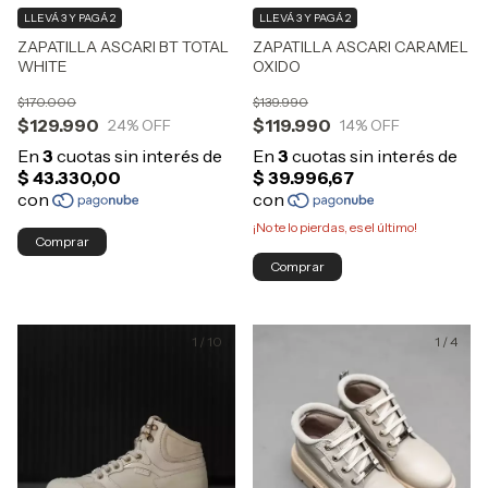
LLEVÁ 3 Y PAGÁ 2
LLEVÁ 3 Y PAGÁ 2
ZAPATILLA ASCARI BT TOTAL
ZAPATILLA ASCARI CARAMEL
WHITE
OXIDO
$170.000
$139.990
$129.990
$119.990
24
% OFF
14
% OFF
¡No te lo pierdas, es el último!
Comprar
Comprar
1
/
10
1
/
4