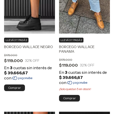
LLEVÁ 3 Y PAGÁ 2
LLEVÁ 3 Y PAGÁ 2
BORCEGO WALLACE NEGRO
BORCEGO WALLACE
PANAMA
$175.000
$175.000
$119.000
32
% OFF
$119.000
32
% OFF
Comprar
¡Solo quedan
5
en stock!
Comprar