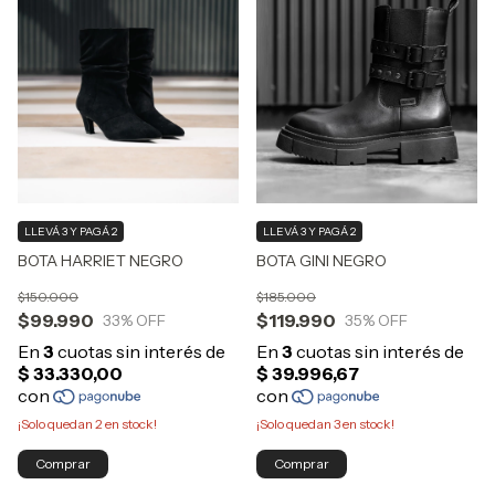
LLEVÁ 3 Y PAGÁ 2
LLEVÁ 3 Y PAGÁ 2
BOTA GINI NEGRO
BOTA HARRIET NEGRO
$185.000
$150.000
$119.990
$99.990
35
% OFF
33
% OFF
¡Solo quedan
3
en stock!
¡Solo quedan
2
en stock!
Comprar
Comprar