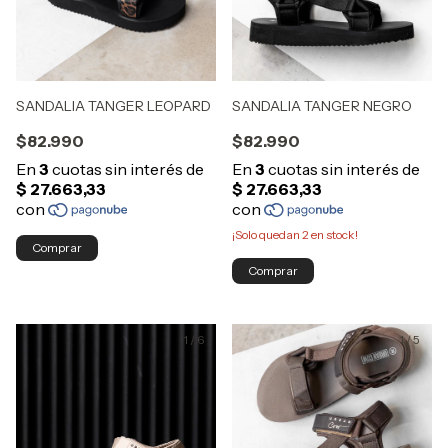
SANDALIA TANGER NEGRO
SANDALIA TANGER LEOPARD
$82.990
$82.990
¡Solo quedan
2
en stock!
Comprar
Comprar
1
/
6
1
/
5