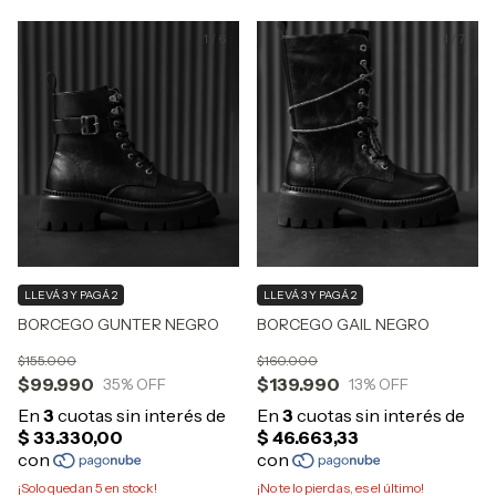
1
/
6
1
/
7
LLEVÁ 3 Y PAGÁ 2
LLEVÁ 3 Y PAGÁ 2
BORCEGO GUNTER NEGRO
BORCEGO GAIL NEGRO
$155.000
$160.000
$99.990
$139.990
35
% OFF
13
% OFF
¡Solo quedan
5
en stock!
¡No te lo pierdas, es el último!