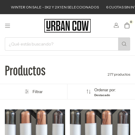
SALE - 3X2 Y 2X1 EN SELECCIONADOS
6 CUOTAS SIN INTERES A PARTIR D
0
Productos
277 productos
Ordenar por:
Filtrar
Destacado
1
/
6
1
/
6