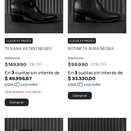
LLEVÁ 3 Y PAGÁ 2
LLEVÁ 3 Y PAGÁ 2
TEXANA ASTRID NEGRO
BOTINETA AFRA NEGRA
$155.000
$150.000
$149.990
$99.990
3
% OFF
33
% OFF
¡Solo quedan
2
en stock!
Comprar
Comprar
1
/
6
1
/
6