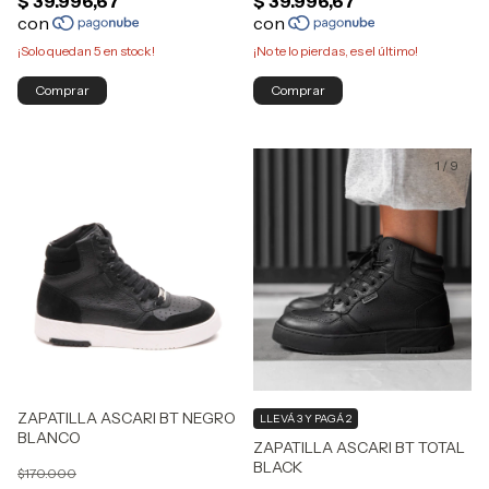
¡Solo quedan
5
en stock!
¡No te lo pierdas, es el último!
Comprar
Comprar
1
/
9
ZAPATILLA ASCARI BT NEGRO
LLEVÁ 3 Y PAGÁ 2
BLANCO
ZAPATILLA ASCARI BT TOTAL
BLACK
$170.000