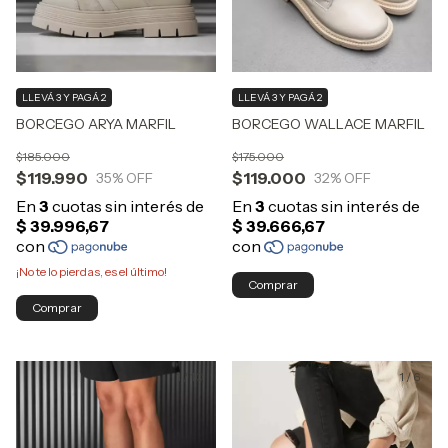
LLEVÁ 3 Y PAGÁ 2
LLEVÁ 3 Y PAGÁ 2
BORCEGO ARYA MARFIL
BORCEGO WALLACE MARFIL
$185.000
$175.000
$119.990
$119.000
35
% OFF
32
% OFF
¡No te lo pierdas, es el último!
Comprar
Comprar
1
/
10
1
/
6