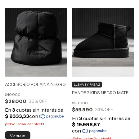
1
/
2
1
/
4
ACCESORIO POLAINA NEGRO
LLEVÁ 3 Y PAGÁ 2
PANDER KIDS NEGRO MATE
$40.000
$28.000
30
% OFF
$90.000
$59.990
33
% OFF
¡Solo quedan
2
en stock!
Comprar
¡Solo quedan
2
en stock!