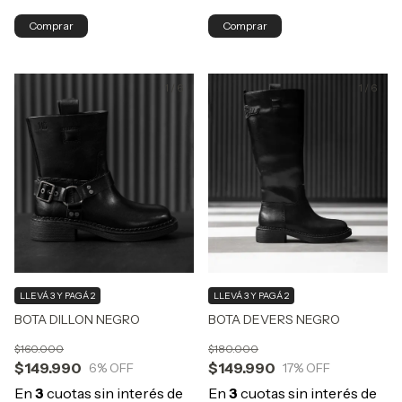
Comprar
Comprar
1
/
6
1
/
6
LLEVÁ 3 Y PAGÁ 2
LLEVÁ 3 Y PAGÁ 2
BOTA DILLON NEGRO
BOTA DEVERS NEGRO
$160.000
$180.000
$149.990
$149.990
6
% OFF
17
% OFF