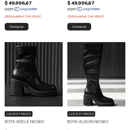
¡Solo quedan
2
en stock!
¡Solo quedan
2
en stock!
Comprar
Comprar
1
/
7
1
/
7
LLEVÁ 3 Y PAGÁ 2
LLEVÁ 3 Y PAGÁ 2
BOTA ADELE NEGRO
BOTA ALISON NEGRO