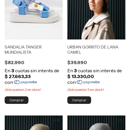
SANDALIA TANGER
URBAN GORRITO DE LANA
MUNDIALISTA
CAMEL
$82.990
$39.990
¡Solo quedan
2
en stock!
¡Solo quedan
5
en stock!
Comprar
Comprar
1
/
4
1
/
5