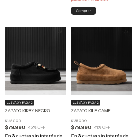
Comprar
1
/
5
1
/
4
LLEVÁ 3 Y PAGÁ 2
LLEVÁ 3 Y PAGÁ 2
ZAPATO KIRBY NEGRO
ZAPATO KILE CAMEL
$145.000
$135.000
$79.990
$79.990
45
% OFF
41
% OFF