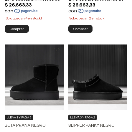
¡Solo quedan
4
en stock!
¡Solo quedan
2
en stock!
Comprar
Comprar
1
/
5
1
/
5
LLEVÁ 3 Y PAGÁ 2
LLEVÁ 3 Y PAGÁ 2
BOTA PRANA NEGRO
SLIPPER PANKY NEGRO