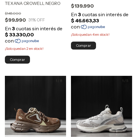
TEXANA CROWELL NEGRO
$139.990
$145.000
$99.990
31
% OFF
¡Solo quedan
4
en stock!
Comprar
¡Solo quedan
2
en stock!
Comprar
1
/
8
1
/
5