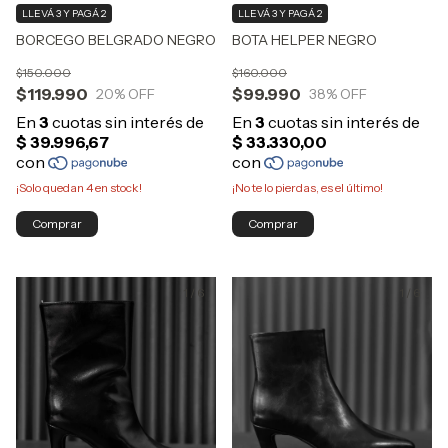
LLEVÁ 3 Y PAGÁ 2
LLEVÁ 3 Y PAGÁ 2
BORCEGO BELGRADO NEGRO
BOTA HELPER NEGRO
$150.000
$160.000
$119.990
$99.990
20
% OFF
38
% OFF
¡Solo quedan
4
en stock!
¡No te lo pierdas, es el último!
Comprar
Comprar
1
/
6
1
/
6