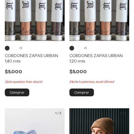
+5
+5
CORDONES ZAPAS URBAN
CORDONES ZAPAS URBAN
1,20 mts
1,40 mts
$5.000
$5.000
¡No te lo pierdas, es el último!
¡Solo quedan
4
en stock!
Comprar
Comprar
1
/
3
1
/
6