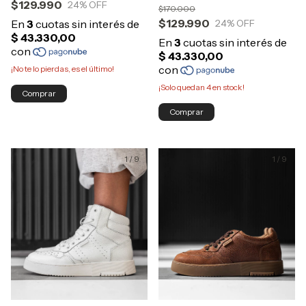
$129.990
24
% OFF
$170.000
$129.990
24
% OFF
¡No te lo pierdas, es el último!
¡Solo quedan
4
en stock!
Comprar
Comprar
1
/
9
1
/
9