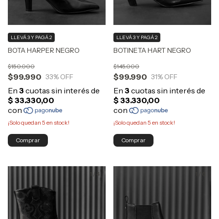
LLEVÁ 3 Y PAGÁ 2
LLEVÁ 3 Y PAGÁ 2
BOTINETA HART NEGRO
BOTA HARPER NEGRO
$145.000
$150.000
$99.990
$99.990
31
% OFF
33
% OFF
¡Solo quedan
5
en stock!
¡Solo quedan
5
en stock!
Comprar
Comprar
1
/
4
1
/
6