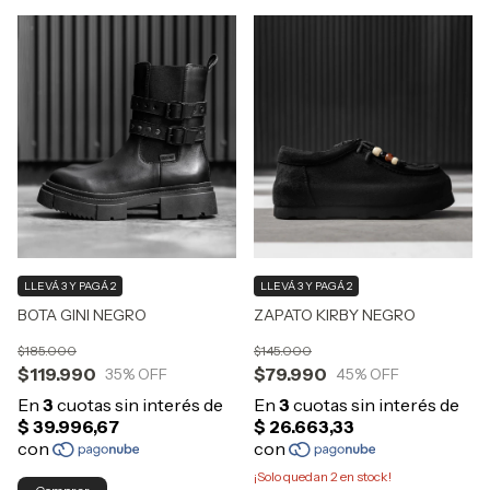
LLEVÁ 3 Y PAGÁ 2
LLEVÁ 3 Y PAGÁ 2
BOTA GINI NEGRO
ZAPATO KIRBY NEGRO
$185.000
$145.000
$119.990
$79.990
35
% OFF
45
% OFF
¡Solo quedan
2
en stock!