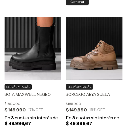
Comprar
LLEVÁ 3 Y PAGÁ 2
LLEVÁ 3 Y PAGÁ 2
BOTA MAXWELL NEGRO
BORCEGO ARYA SUELA
$180.000
$185.000
$149.990
$149.990
17
% OFF
19
% OFF