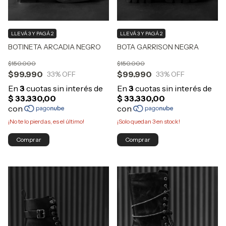
LLEVÁ 3 Y PAGÁ 2
LLEVÁ 3 Y PAGÁ 2
BOTINETA ARCADIA NEGRO
BOTA GARRISON NEGRA
$150.000
$150.000
$99.990
$99.990
33
% OFF
33
% OFF
¡No te lo pierdas, es el último!
¡Solo quedan
3
en stock!
Comprar
Comprar