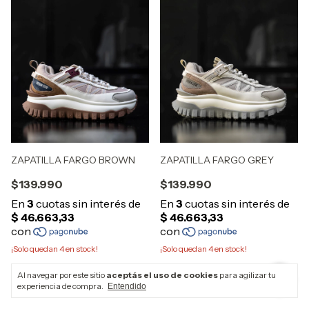
ZAPATILLA FARGO BROWN
ZAPATILLA FARGO GREY
$139.990
$139.990
¡Solo quedan
4
en stock!
¡Solo quedan
4
en stock!
Comprar
Comprar
Al navegar por este sitio
aceptás el uso de cookies
para agilizar tu
experiencia de compra.
Entendido