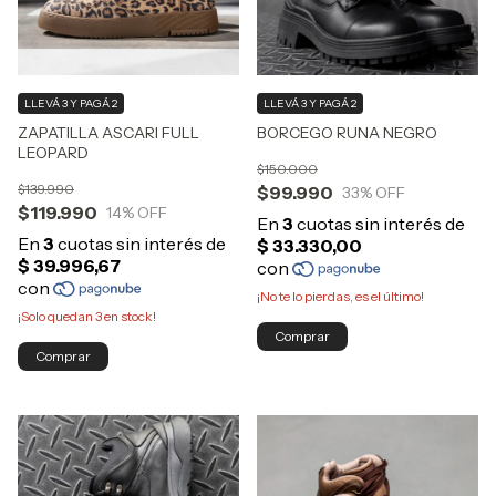
LLEVÁ 3 Y PAGÁ 2
LLEVÁ 3 Y PAGÁ 2
ZAPATILLA ASCARI FULL
BORCEGO RUNA NEGRO
LEOPARD
$150.000
$139.990
$99.990
33
% OFF
$119.990
14
% OFF
¡No te lo pierdas, es el último!
¡Solo quedan
3
en stock!
Comprar
Comprar