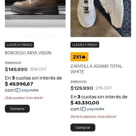
LLEVÁ 3 Y PAGÁ 2
LLEVÁ 2 Y PAGÁ 1
BORCEGO ARYA VISON
$185.000
ZAPATILLA ADAMS TOTAL
$149.990
19
% OFF
WHITE
$165.000
$129.990
21
% OFF
¡Solo quedan
2
en stock!
Comprar
¡No te lo pierdas, es el último!
Comprar