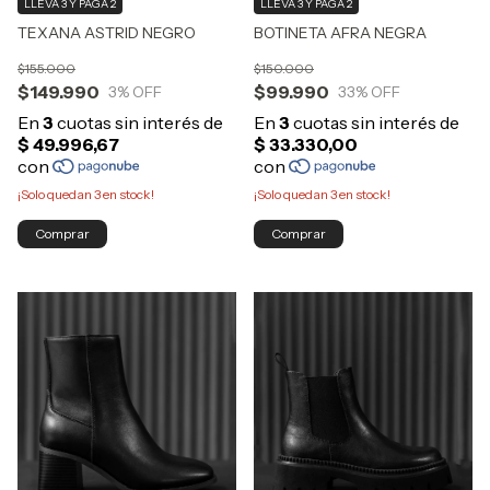
LLEVÁ 3 Y PAGÁ 2
LLEVÁ 3 Y PAGÁ 2
TEXANA ASTRID NEGRO
BOTINETA AFRA NEGRA
$155.000
$150.000
$149.990
$99.990
3
% OFF
33
% OFF
¡Solo quedan
3
en stock!
¡Solo quedan
3
en stock!
Comprar
Comprar