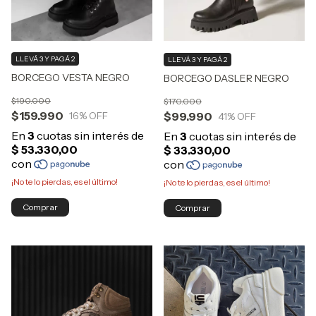
LLEVÁ 3 Y PAGÁ 2
LLEVÁ 3 Y PAGÁ 2
BORCEGO VESTA NEGRO
BORCEGO DASLER NEGRO
$190.000
$170.000
$159.990
$99.990
16
% OFF
41
% OFF
¡No te lo pierdas, es el último!
¡No te lo pierdas, es el último!
Comprar
Comprar