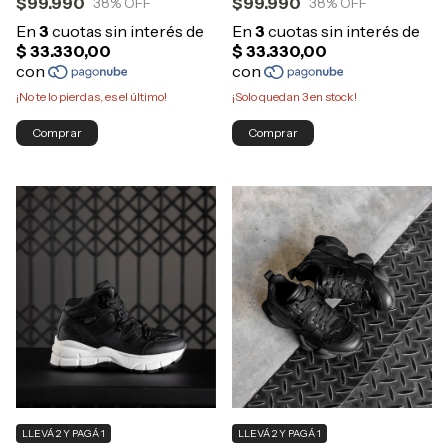
$99.990
$99.990
38
% OFF
38
% OFF
¡No te lo pierdas, es el último!
¡Solo quedan
3
en stock!
Comprar
Comprar
LLEVÁ 2 Y PAGÁ 1
LLEVÁ 2 Y PAGÁ 1