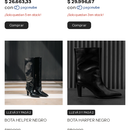
¡Solo quedan
5
en stock!
¡Solo quedan
3
en stock!
Comprar
Comprar
LLEVÁ 3 Y PAGÁ 2
LLEVÁ 3 Y PAGÁ 2
BOTA HELPER NEGRO
BOTA HARPER NEGRO
$160.000
$150.000