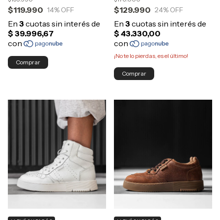
$119.990
$129.990
14
% OFF
24
% OFF
¡No te lo pierdas, es el último!
Comprar
Comprar