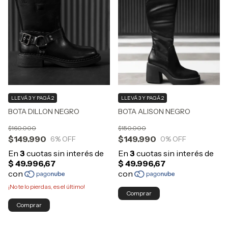
LLEVÁ 3 Y PAGÁ 2
LLEVÁ 3 Y PAGÁ 2
BOTA DILLON NEGRO
BOTA ALISON NEGRO
$160.000
$150.000
$149.990
$149.990
6
% OFF
0
% OFF
¡No te lo pierdas, es el último!
Comprar
Comprar