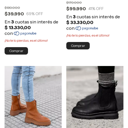
$170.000
$130.000
$99.990
41
% OFF
$39.990
69
% OFF
¡No te lo pierdas, es el último!
¡No te lo pierdas, es el último!
Comprar
Comprar