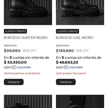
LLEVÁ 3 Y PAGÁ 2
LLEVÁ 3 Y PAGÁ 2
BORCEGO GUNTER NEGRO
BORCEGO GAIL NEGRO
$155.000
$160.000
$99.990
$139.990
35
% OFF
13
% OFF
¡No te lo pierdas, es el último!
¡Solo quedan
3
en stock!
Comprar
Comprar