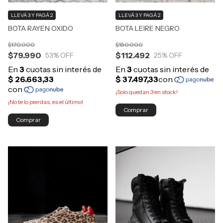
LLEVÁ 3 Y PAGÁ 2
LLEVÁ 3 Y PAGÁ 2
BOTA RAYEN OXIDO
BOTA LEIRE NEGRO
$170.000
$150.000
$79.990
$112.492
53
% OFF
25
% OFF
¡Solo quedan
3
en stock!
¡No te lo pierdas, es el último!
Comprar
Comprar