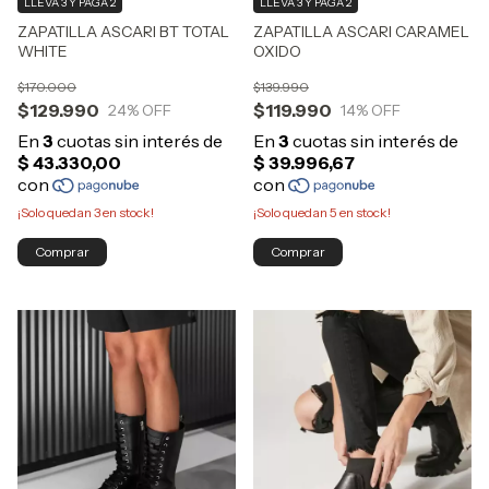
LLEVÁ 3 Y PAGÁ 2
LLEVÁ 3 Y PAGÁ 2
ZAPATILLA ASCARI BT TOTAL
ZAPATILLA ASCARI CARAMEL
WHITE
OXIDO
$170.000
$139.990
$129.990
$119.990
24
% OFF
14
% OFF
¡Solo quedan
3
en stock!
¡Solo quedan
5
en stock!
Comprar
Comprar