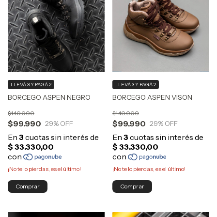
LLEVÁ 3 Y PAGÁ 2
LLEVÁ 3 Y PAGÁ 2
BORCEGO ASPEN VISON
BORCEGO ASPEN NEGRO
$140.000
$140.000
$99.990
$99.990
29
% OFF
29
% OFF
¡No te lo pierdas, es el último!
¡No te lo pierdas, es el último!
Comprar
Comprar