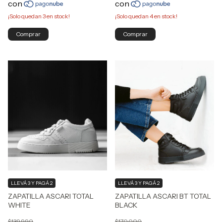
¡Solo quedan
3
en stock!
¡Solo quedan
4
en stock!
Comprar
Comprar
LLEVÁ 3 Y PAGÁ 2
LLEVÁ 3 Y PAGÁ 2
ZAPATILLA ASCARI TOTAL
ZAPATILLA ASCARI BT TOTAL
WHITE
BLACK
$139.990
$170.000