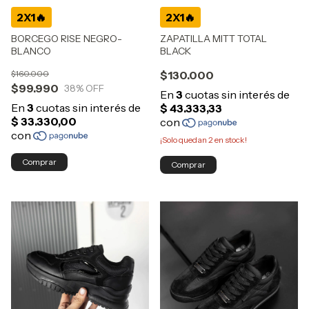
ZAPATILLA MITT TOTAL
BORCEGO RISE NEGRO-
BLACK
BLANCO
$130.000
$160.000
$99.990
38
% OFF
¡Solo quedan
2
en stock!
Comprar
Comprar