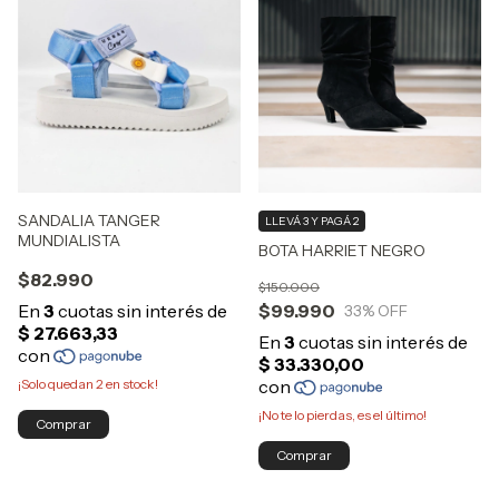
SANDALIA TANGER
LLEVÁ 3 Y PAGÁ 2
MUNDIALISTA
BOTA HARRIET NEGRO
$82.990
$150.000
$99.990
33
% OFF
¡Solo quedan
2
en stock!
¡No te lo pierdas, es el último!
Comprar
Comprar