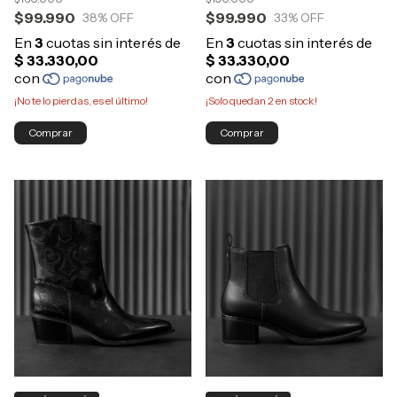
$99.990
$99.990
38
% OFF
33
% OFF
¡No te lo pierdas, es el último!
¡Solo quedan
2
en stock!
Comprar
Comprar