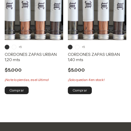
+5
+5
CORDONES ZAPAS URBAN
CORDONES ZAPAS URBAN
1,20 mts
1,40 mts
$5.000
$5.000
¡No te lo pierdas, es el último!
¡Solo quedan
4
en stock!
Comprar
Comprar