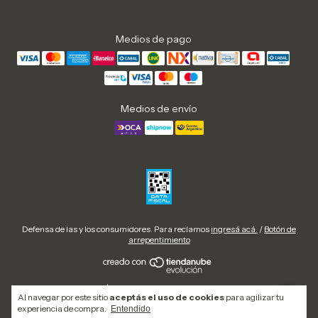
Medios de pago
Medios de envío
Defensa de las y los consumidores. Para reclamos
ingresá acá.
/
Botón de
arrepentimiento
Copyright Urban Cow | Zapatillas, botas y calzado urbano en Argentina -
Al navegar por este sitio
aceptás el uso de cookies
para agilizar tu
2026. Todos los derechos reservados.
experiencia de compra.
Entendido