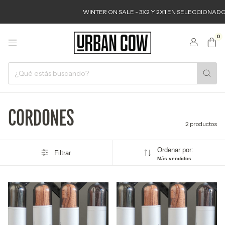
WINTER ON SALE - 3X2 Y 2X1 EN SELECCIONADOS
0
CORDONES
2 productos
Ordenar por:
Filtrar
Más vendidos
1
/
6
1
/
6