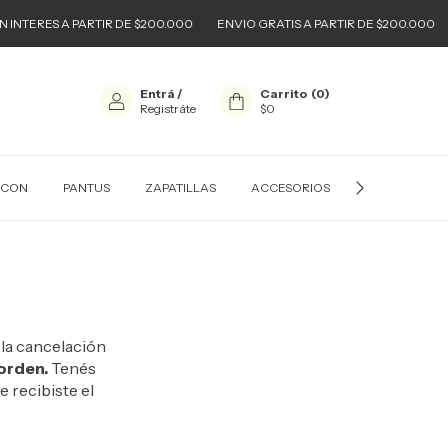
INTERES A PARTIR DE $200.000
ENVIO GRATIS A PARTIR DE $200.000
Entrá
/
Carrito
(
0
)
Registráte
$0
ACON
PANTUS
ZAPATILLAS
ACCESORIOS
URBAN KIDS
 la cancelación
orden.
Tenés
 recibiste el