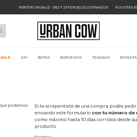
WINTER ON SALE - 3X2 Y 2X1 EN SELECCIONADOS
6 CUOTAS SIN 
 SALE
2X1
BOTAS
BORCEGOS
TEXANAS
BOTAS T
n que podemos
Si te arrepentiste de una compra, podés pedir
enviando este formulario
con tu número de 
como máximo hasta 10 días corridos desde que
producto.