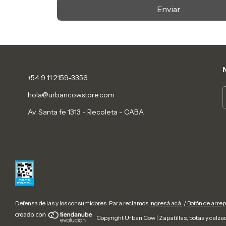
Enviar
+54 9 11 2159-3356
hola@urbancowstore.com
Av. Santa fe 1313 - Recoleta - CABA
Defensa de las y los consumidores. Para reclamos
ingresá acá.
/
Botón de arre
Copyright Urban Cow | Zapatillas, botas y calza