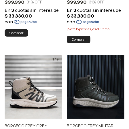
$99.990
$99.990
31
% OFF
31
% OFF
¡No te lo pierdas, es el último!
Comprar
Comprar
1
/
9
1
/
5
BORCEGO FREY GREY
BORCEGO FREY MILITAR