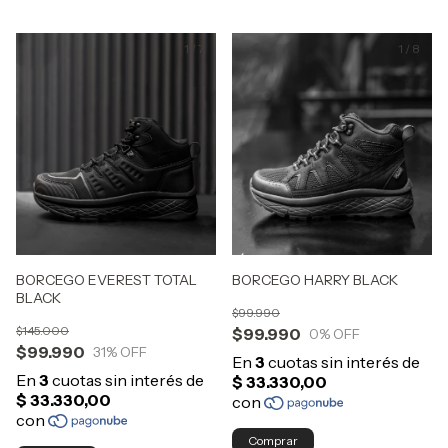
1
/
7
1
/
8
BORCEGO EVEREST TOTAL
BORCEGO HARRY BLACK
BLACK
$99.990
$145.000
$99.990
0
% OFF
$99.990
31
% OFF
Comprar