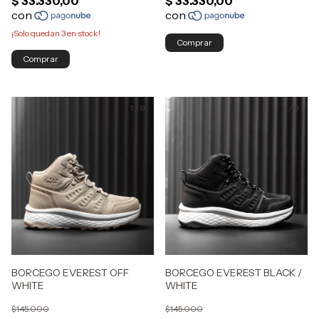
¡Solo quedan
3
en stock!
Comprar
Comprar
1
/
9
1
/
9
BORCEGO EVEREST OFF
BORCEGO EVEREST BLACK /
WHITE
WHITE
$145.000
$145.000