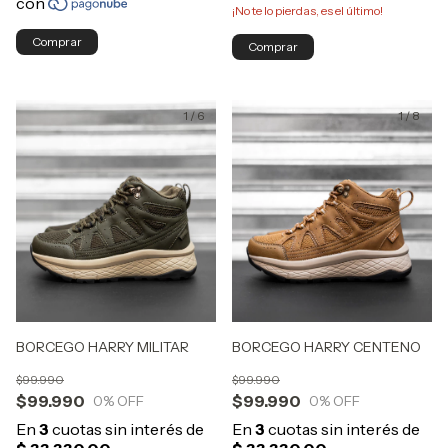
¡No te lo pierdas, es el último!
Comprar
Comprar
1
/
6
1
/
8
BORCEGO HARRY MILITAR
BORCEGO HARRY CENTENO
$99.990
$99.990
$99.990
$99.990
0
% OFF
0
% OFF