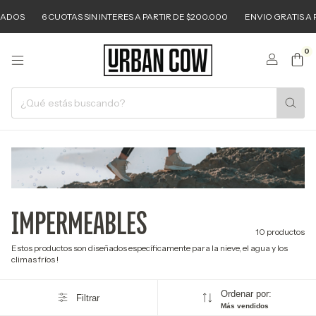
OS
6 CUOTAS SIN INTERES A PARTIR DE $200.000
ENVIO GRATIS A PART
0
IMPERMEABLES
10 productos
Estos productos son diseñados específicamente para la nieve, el agua y los
climas fríos !
Ordenar por:
Filtrar
Más vendidos