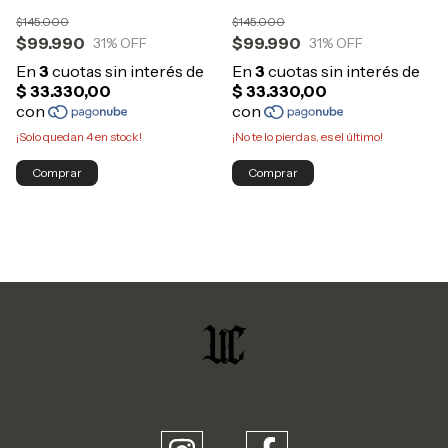
$145.000
$145.000
$99.990
$99.990
31
% OFF
31
% OFF
¡Solo quedan
4
en stock!
¡No te lo pierdas, es el último!
Comprar
Comprar