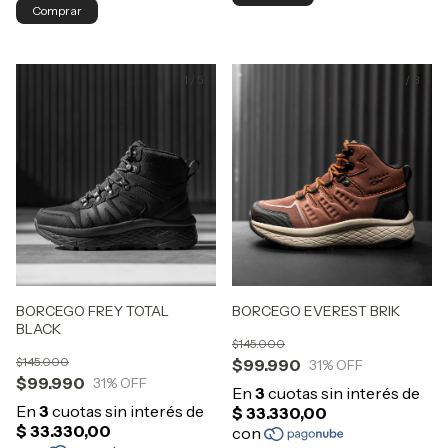
Comprar
1
/
5
1
/
8
BORCEGO FREY TOTAL
BORCEGO EVEREST BRIK
BLACK
$145.000
$145.000
$99.990
31
% OFF
$99.990
31
% OFF