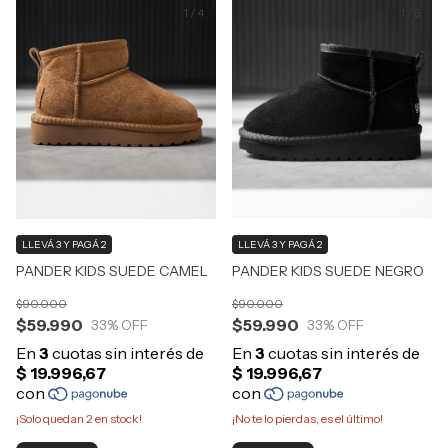
1
/
4
1
/
3
LLEVÁ 3 Y PAGÁ 2
LLEVÁ 3 Y PAGÁ 2
PANDER KIDS SUEDE CAMEL
PANDER KIDS SUEDE NEGRO
$90.000
$90.000
$59.990
$59.990
33
% OFF
33
% OFF
¡Solo quedan
2
en stock!
¡No te lo pierdas, es el último!