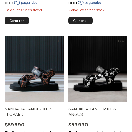
¡Solo quedan
5
en stock!
¡Solo quedan
2
en stock!
Comprar
Comprar
1
/
6
1
/
4
SANDALIA TANGER KIDS
SANDALIA TANGER KIDS
LEOPARD
ANGUS
$59.990
$59.990