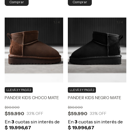
Comprar
Comprar
1
/
4
1
/
4
LLEVÁ 3 Y PAGÁ 2
LLEVÁ 3 Y PAGÁ 2
PANDER KIDS CHOCO MATE
PANDER KIDS NEGRO MATE
$90.000
$90.000
$59.990
$59.990
33
% OFF
33
% OFF