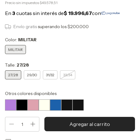
Precio sin impuestos
$49.578,51
Envío gratis
superando los
$200.000
Color:
MILITAR
MILITAR
Talle:
27/28
27/28
29/30
31/32
33/34
Otros colores disponibles