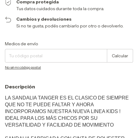
Compra protegida
Tus datos cuidados durante toda la compra.
Cambios y devoluciones
Si no te gusta, podés cambiarlo por otro o devolverlo.
Entregas para el CP:
Cambiar CP
Medios de envío
Calcular
No sé mi código postal
Descripción
LA SANDALIA TANGER ES EL CLASICO DE SIEMPRE
QUE NO TE PUEDE FALTAR Y AHORA
INCORPORAMOS NUESTRA NUEVA LINEA KIDS !
IDEAL PARA LOS MÁS CHICOS POR SU
VERSATILIDAD Y FACILIDAD DE MOVIMIENTO