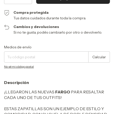
Compra protegida
Tus datos cuidados durante toda la compra.
Cambios y devoluciones
Si no te gusta, podés cambiarlo por otro o devolverlo.
Entregas para el CP:
Cambiar CP
Medios de envío
Calcular
No sé mi código postal
Descripción
¡LLEGARON LAS NUEVAS
FARGO
PARA RESALTAR
CADA UNO DE TUS OUTFITS!
ESTAS ZAPATILLAS SON UN EJEMPLO DE ESTILO Y