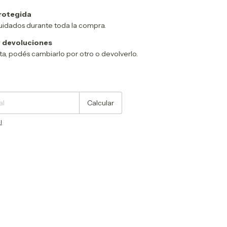
rotegida
uidados durante toda la compra.
 devoluciones
sta, podés cambiarlo por otro o devolverlo.
Cambiar CP
Calcular
l