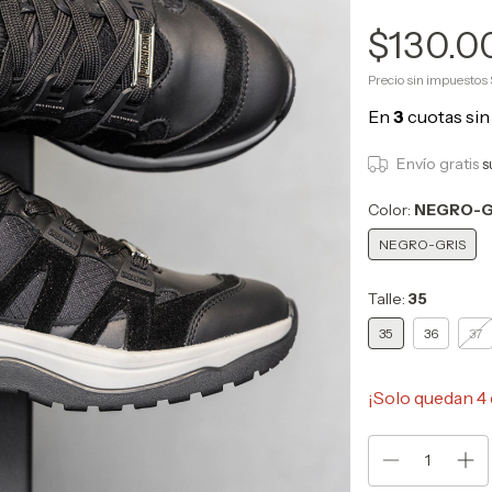
$130.0
Precio sin impuestos
Envío gratis
s
Color:
NEGRO-G
NEGRO-GRIS
Talle:
35
35
36
37
¡Solo quedan
4