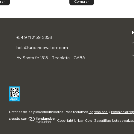
Comprar
rar
+54 9 11 2159-3356
hola@urbancowstore.com
Av. Santa fe 1313 - Recoleta - CABA
Defensa de las y los consumidores. Para reclamos
ingresá acá.
/
Botón de arre
Copyright Urban Cow | Zapatillas, botas y calza