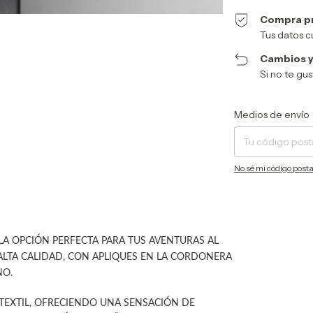
Compra p
Tus datos c
Cambios y
Si no te gu
Entregas para el CP:
Medios de envío
No sé mi código posta
 LA OPCIÓN PERFECTA PARA TUS AVENTURAS AL
 ALTA CALIDAD, CON APLIQUES EN LA CORDONERA
NO.
 TEXTIL, OFRECIENDO UNA SENSACIÓN DE