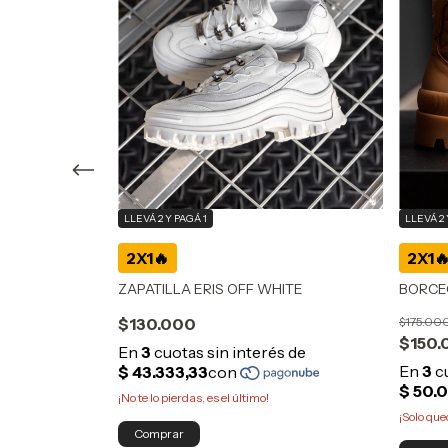
LLEVÁ 2 Y PAGÁ 1
LLEVÁ 2 
ZAPATILLA ERIS OFF WHITE
BORCE
$130.000
$175.00
$150.
¡No te lo pierdas, es el último!
¡Solo qu
Comprar