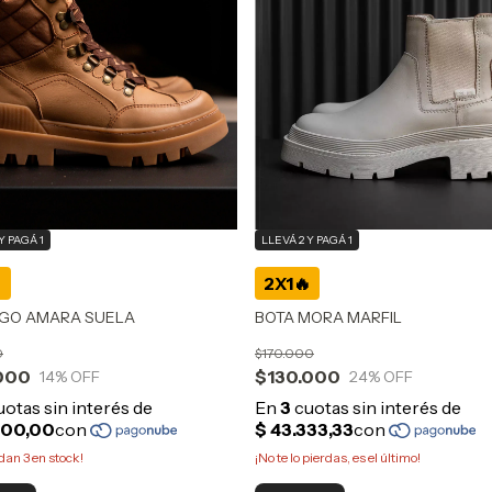
LLEVÁ 2 Y PAGÁ 1
Y PAGÁ 1
BOTA MORA MARFIL
GO AMARA SUELA
$170.000
0
$130.000
000
24
% OFF
14
% OFF
¡No te lo pierdas, es el último!
edan
3
en stock!