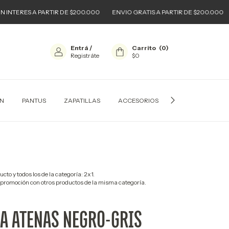
ES A PARTIR DE $200.000
ENVIO GRATIS A PARTIR DE $200.000
WINTE
Entrá
/
Carrito
(
0
)
Registráte
$0
ON
PANTUS
ZAPATILLAS
ACCESORIOS
URBAN KIDS
cto y todos los de la categoría: 2x1.
promoción con otros productos de la misma categoría.
LA ATENAS NEGRO-GRIS