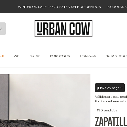
WINTER ON SALE - 3X2 Y 2X1 EN SELECCIONADOS
6 CUOTAS SIN INTER
LE
2X1
BOTAS
BORCEGOS
TEXANAS
BOTAS TAC
¡Llevá 2 y pagá 1!
Válido para este produ
Podés combinar esta 
+190 vendidos
ZAPATIL