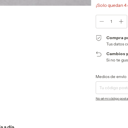
¡Solo quedan
4
Compra p
Tus datos c
Cambios y
Si no te gu
Entregas para el CP:
Medios de envío
No sé mi código posta
a a día.