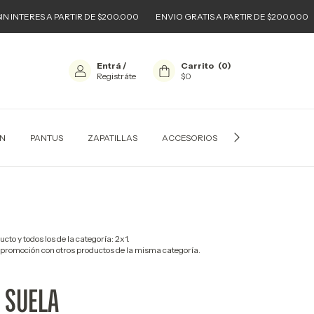
ES A PARTIR DE $200.000
ENVIO GRATIS A PARTIR DE $200.000
WINTE
Entrá
/
Carrito
(
0
)
Registráte
$0
ON
PANTUS
ZAPATILLAS
ACCESORIOS
URBAN KIDS
cto y todos los de la categoría: 2x1.
promoción con otros productos de la misma categoría.
 SUELA