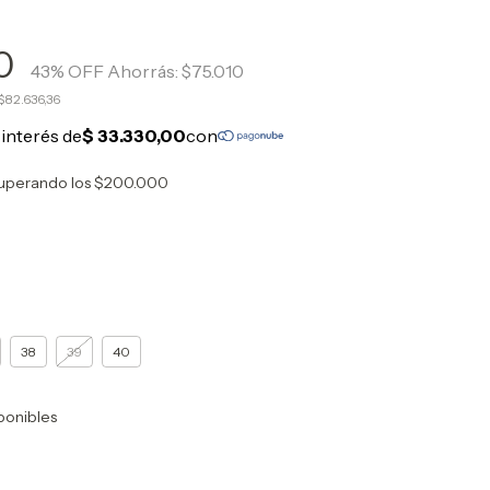
90
43
% OFF
Ahorrás:
$75.010
$82.636,36
uperando los
$200.000
38
39
40
ponibles