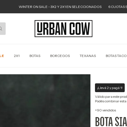
WINTER ON SALE - 3X2 Y 2X1 EN SELECCIONADOS
6 CUOTAS SIN INTER
LE
2X1
BOTAS
BORCEGOS
TEXANAS
BOTAS TAC
¡Llevá 2 y pagá 1!
Válido para este produ
Podés combinar esta 
+90 vendidos
BOTA SIA