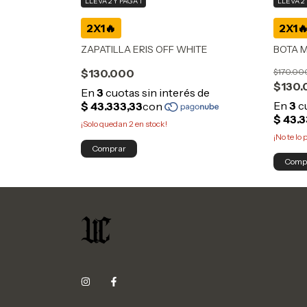
LLEVÁ 2 
LLEVÁ 2 Y PAGÁ 1
BOTA 
L BLACK
ZAPATILLA ERIS OFF WHITE
$170.00
$130.000
$130.
¡Solo quedan
2
en stock!
¡No te lo 
Comprar
Comp