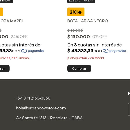
Y PAGÁ 1
LLEVÁ 2 Y PAGÁ 1
MORA MARFIL
BOTA LARISA NEGRO
0
$130.000
000
$130.000
24
% OFF
0
% OFF
pierdas, es el último!
¡Solo quedan
2
en stock!
rar
Comprar
+54 9 11 2159-3356
hola@urbancowstore.com
Av. Santa fe 1313 - Recoleta - CABA