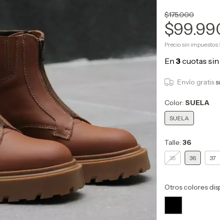
$175.000
$99.9
Precio sin impuestos
Envío gratis
s
Color:
SUELA
SUELA
Talle:
36
35
36
37
Otros colores dis