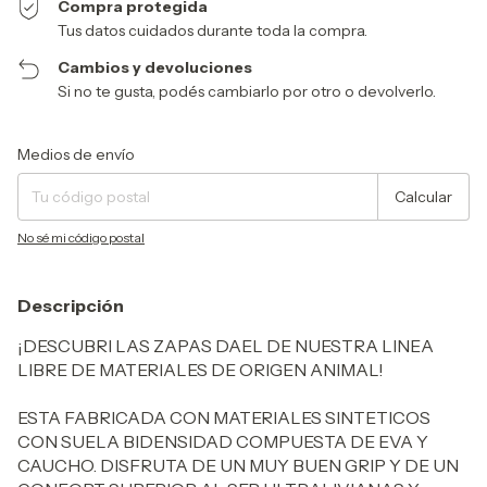
Compra protegida
Tus datos cuidados durante toda la compra.
Cambios y devoluciones
Si no te gusta, podés cambiarlo por otro o devolverlo.
Entregas para el CP:
Cambiar CP
Medios de envío
Calcular
No sé mi código postal
Descripción
¡DESCUBRI LAS ZAPAS DAEL DE NUESTRA LINEA
LIBRE DE MATERIALES DE ORIGEN ANIMAL!
ESTA FABRICADA CON MATERIALES SINTETICOS
CON SUELA BIDENSIDAD COMPUESTA DE EVA Y
CAUCHO. DISFRUTA DE UN MUY BUEN GRIP Y DE UN