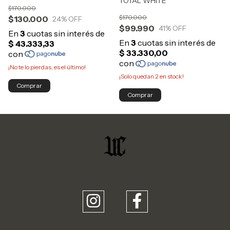
TOTAL WHITE
$170.000
$170.000
$130.000
24
% OFF
$99.990
41
% OFF
¡No te lo pierdas, es el último!
¡Solo quedan
2
en stock!
Comprar
Comprar