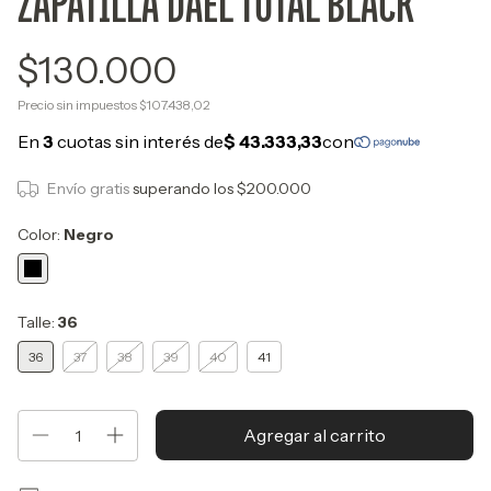
ZAPATILLA DAEL TOTAL BLACK
$130.000
Precio sin impuestos
$107.438,02
Envío gratis
superando los
$200.000
Color:
Negro
Talle:
36
36
37
38
39
40
41