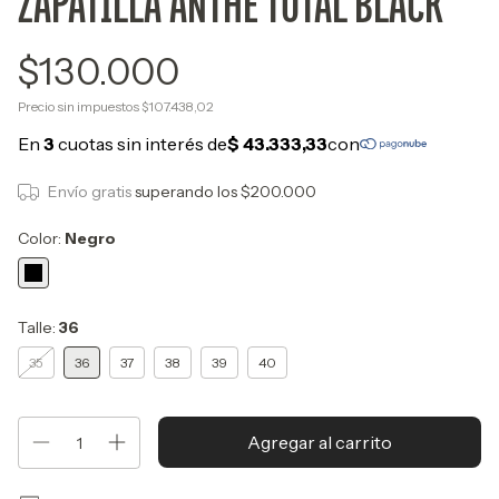
ZAPATILLA ANTHE TOTAL BLACK
$130.000
Precio sin impuestos
$107.438,02
Envío gratis
superando los
$200.000
Color:
Negro
Talle:
36
35
36
37
38
39
40