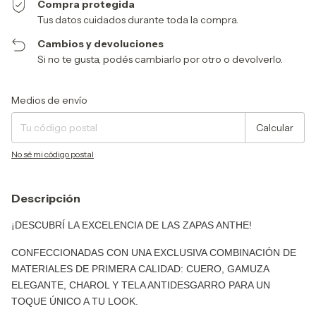
Compra protegida
Tus datos cuidados durante toda la compra.
Cambios y devoluciones
Si no te gusta, podés cambiarlo por otro o devolverlo.
Entregas para el CP:
Cambiar CP
Medios de envío
Calcular
No sé mi código postal
Descripción
¡DESCUBRÍ LA EXCELENCIA DE LAS ZAPAS ANTHE!
CONFECCIONADAS CON UNA EXCLUSIVA COMBINACIÓN DE
MATERIALES DE PRIMERA CALIDAD: CUERO, GAMUZA
ELEGANTE, CHAROL Y TELA ANTIDESGARRO PARA UN
TOQUE ÚNICO A TU LOOK.