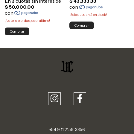
¡Solo quedan
2
en stock!
¡No te lo pierdas, es el último!
Comprar
Comprar
+54 9 11 2159-3356