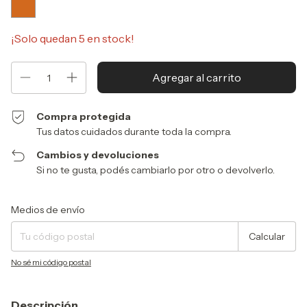
¡Solo quedan
5
en stock!
Compra protegida
Tus datos cuidados durante toda la compra.
Cambios y devoluciones
Si no te gusta, podés cambiarlo por otro o devolverlo.
Entregas para el CP:
Cambiar CP
Medios de envío
Calcular
No sé mi código postal
Descripción