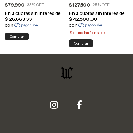
$127.500
$79.990
25
% OFF
33
% OFF
¡Solo quedan
5
en stock!
Comprar
Comprar