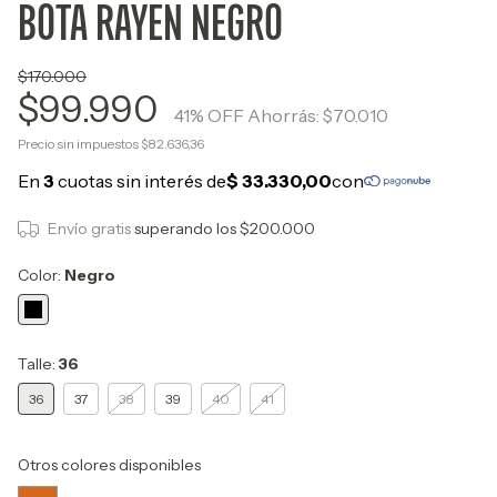
BOTA RAYEN NEGRO
$170.000
$99.990
41
% OFF
Ahorrás:
$70.010
Precio sin impuestos
$82.636,36
Envío gratis
superando los
$200.000
Color:
Negro
Talle:
36
36
37
38
39
40
41
Otros colores disponibles