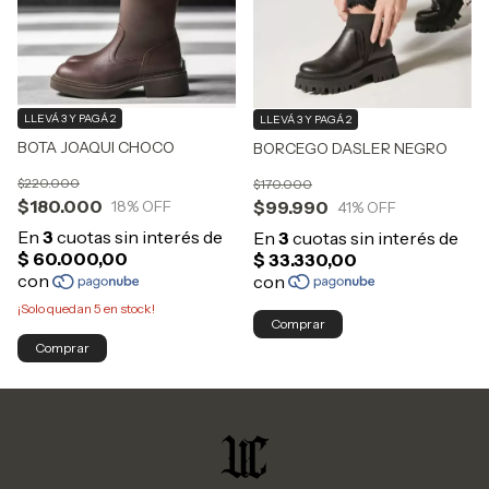
LLEVÁ 3 Y PAGÁ 2
LLEVÁ 3 Y PAGÁ 2
BOTA JOAQUI CHOCO
BORCEGO DASLER NEGRO
$220.000
$170.000
$180.000
$99.990
18
% OFF
41
% OFF
¡Solo quedan
5
en stock!
Comprar
Comprar