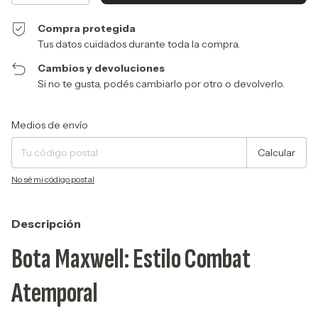
Compra protegida
Tus datos cuidados durante toda la compra.
Cambios y devoluciones
Si no te gusta, podés cambiarlo por otro o devolverlo.
Entregas para el CP:
Cambiar CP
Medios de envío
Calcular
No sé mi código postal
Descripción
Bota Maxwell: Estilo Combat
Atemporal