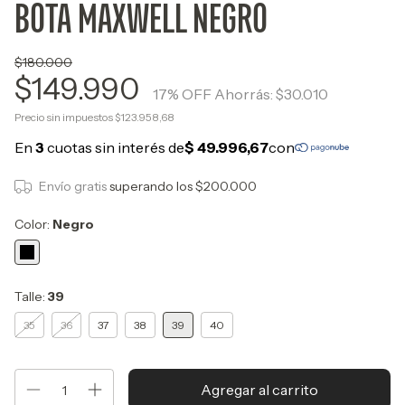
BOTA MAXWELL NEGRO
$180.000
$149.990
17
% OFF
Ahorrás:
$30.010
Precio sin impuestos
$123.958,68
Envío gratis
superando los
$200.000
Color:
Negro
Talle:
39
35
36
37
38
39
40