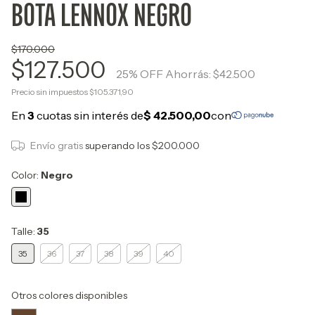
BOTA LENNOX NEGRO
$170.000
$127.500
25
% OFF
Ahorrás:
$42.500
Precio sin impuestos
$105.371,90
Envío gratis
superando los
$200.000
Color:
Negro
Talle:
35
35
36
37
38
39
40
Otros colores disponibles