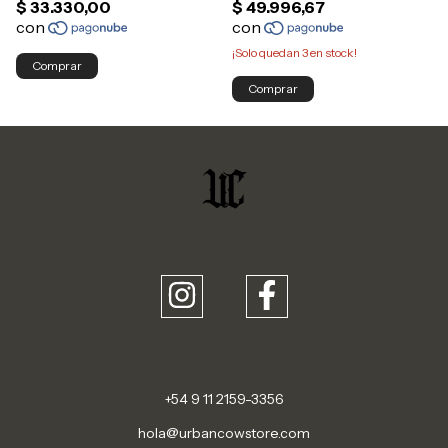
¡Solo quedan
3
en stock!
Comprar
Comprar
+54 9 11 2159-3356
hola@urbancowstore.com