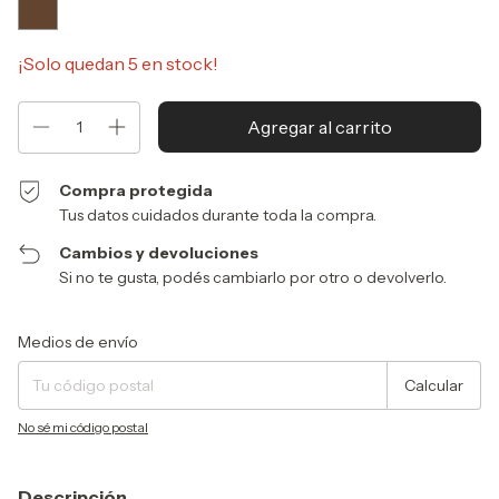
¡Solo quedan
5
en stock!
Compra protegida
Tus datos cuidados durante toda la compra.
Cambios y devoluciones
Si no te gusta, podés cambiarlo por otro o devolverlo.
Entregas para el CP:
Cambiar CP
Medios de envío
Calcular
No sé mi código postal
Descripción