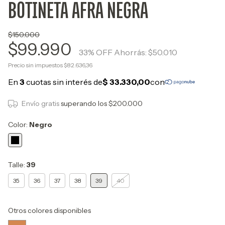
BOTINETA AFRA NEGRA
$150.000
$99.990
33
% OFF
Ahorrás:
$50.010
Precio sin impuestos
$82.636,36
Envío gratis
superando los
$200.000
Color:
Negro
Talle:
39
35
36
37
38
39
40
Otros colores disponibles