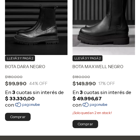
LLEVÁ 3 Y PAGÁ 2
LLEVÁ 3 Y PAGÁ 2
BOTA DARA NEGRO
BOTA MAXWELL NEGRO
$180.000
$180.000
$99.990
$149.990
44
% OFF
17
% OFF
¡Solo quedan
2
en stock!
Comprar
Comprar