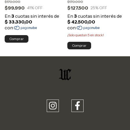
$170.000
$170.000
$127.500
$99.990
25
% OFF
41
% OFF
¡Solo quedan
5
en stock!
Comprar
Comprar