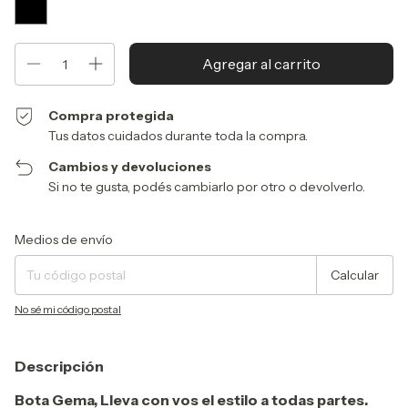
Compra protegida
Tus datos cuidados durante toda la compra.
Cambios y devoluciones
Si no te gusta, podés cambiarlo por otro o devolverlo.
Entregas para el CP:
Cambiar CP
Medios de envío
Calcular
No sé mi código postal
Descripción
Bota Gema, Lleva con vos el estilo a todas partes.