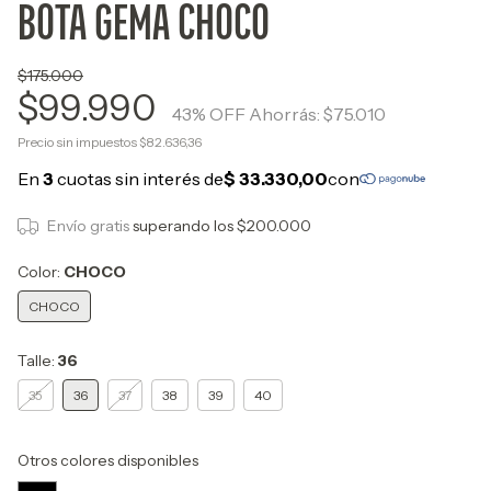
BOTA GEMA CHOCO
$175.000
$99.990
43
% OFF
Ahorrás:
$75.010
Precio sin impuestos
$82.636,36
Envío gratis
superando los
$200.000
Color:
CHOCO
CHOCO
Talle:
36
35
36
37
38
39
40
Otros colores disponibles