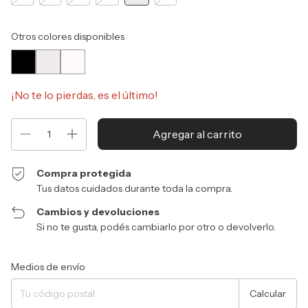
Otros colores disponibles
¡No te lo pierdas, es el último!
Compra protegida
Tus datos cuidados durante toda la compra.
Cambios y devoluciones
Si no te gusta, podés cambiarlo por otro o devolverlo.
Entregas para el CP:
Cambiar CP
Medios de envío
Calcular