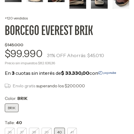
+120 vendidos
BORCEGO EVEREST BRIK
$145.000
$99.990
31
% OFF
Ahorrás:
$45.010
Precio sin impuestos
$82.636,36
Envío gratis
superando los
$200.000
Color:
BRIK
BRIK
Talle:
40
36
37
38
39
40
41