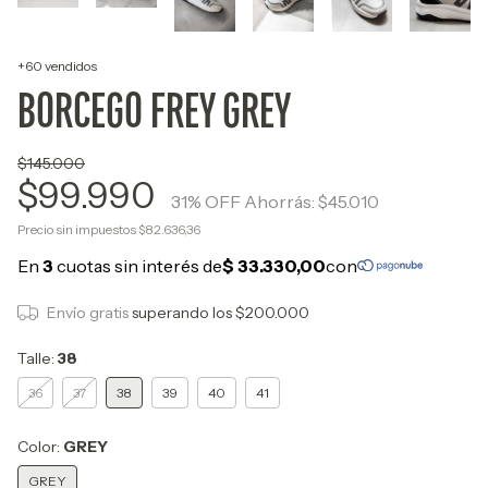
+60 vendidos
BORCEGO FREY GREY
$145.000
$99.990
31
% OFF
Ahorrás:
$45.010
Precio sin impuestos
$82.636,36
Envío gratis
superando los
$200.000
Talle:
38
36
37
38
39
40
41
Color:
GREY
GREY