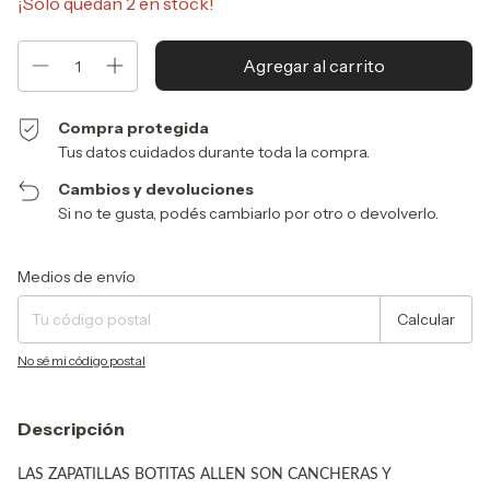
¡Solo quedan
2
en stock!
Compra protegida
Tus datos cuidados durante toda la compra.
Cambios y devoluciones
Si no te gusta, podés cambiarlo por otro o devolverlo.
Entregas para el CP:
Cambiar CP
Medios de envío
Calcular
No sé mi código postal
Descripción
LAS ZAPATILLAS BOTITAS ALLEN
SON CANCHERAS Y