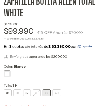
ZAPATILLA BOTITA ALLEN TOTAL
WHITE
$170.000
$99.990
41
% OFF
Ahorrás:
$70.010
Precio sin impuestos
$82.636,36
Envío gratis
superando los
$200.000
Color:
Blanco
Talle:
39
35
36
37
38
39
40