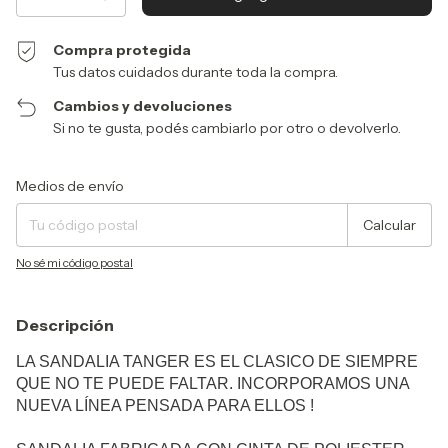
Compra protegida
Tus datos cuidados durante toda la compra.
Cambios y devoluciones
Si no te gusta, podés cambiarlo por otro o devolverlo.
Entregas para el CP:
Cambiar CP
Medios de envío
Calcular
No sé mi código postal
Descripción
LA SANDALIA TANGER ES EL CLASICO DE SIEMPRE
QUE NO TE PUEDE FALTAR. INCORPORAMOS UNA
NUEVA LÍNEA PENSADA PARA ELLOS !