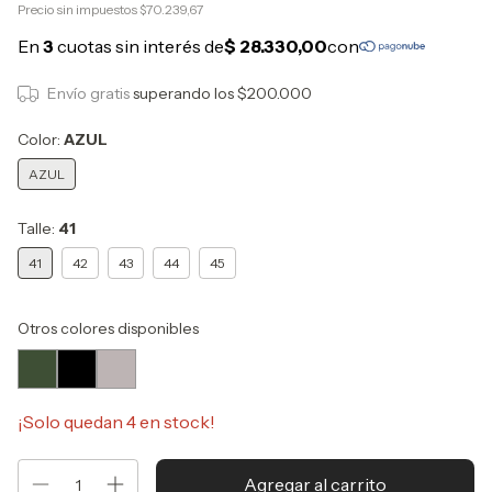
Precio sin impuestos
$70.239,67
Envío gratis
superando los
$200.000
Color:
AZUL
AZUL
Talle:
41
41
42
43
44
45
Otros colores disponibles
¡Solo quedan
4
en stock!