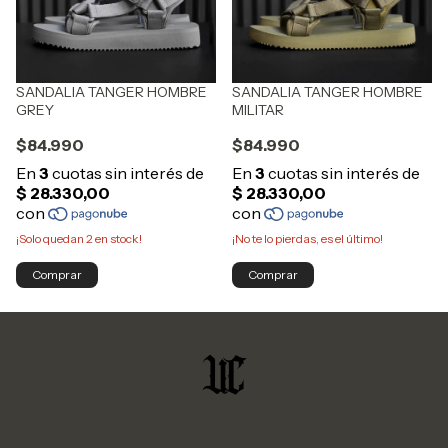
SANDALIA TANGER HOMBRE
SANDALIA TANGER HOMBRE
GREY
MILITAR
$84.990
$84.990
¡Solo quedan
2
en stock!
¡No te lo pierdas, es el último!
Comprar
Comprar