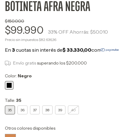
BOTINETA AFRA NEGRA
$150.000
$99.990
33
% OFF
Ahorrás:
$50.010
Precio sin impuestos
$82.636,36
Envío gratis
superando los
$200.000
Color:
Negro
Talle:
35
35
36
37
38
39
40
Otros colores disponibles