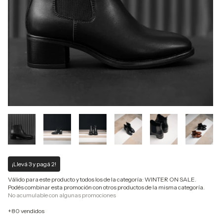
¡Llevá 3 y pagá 2!
Válido para este producto y todos los de la categoría: WINTER ON SALE.
Podés combinar esta promoción con otros productos de la misma categoría.
No acumulable con algunas promociones
+80 vendidos