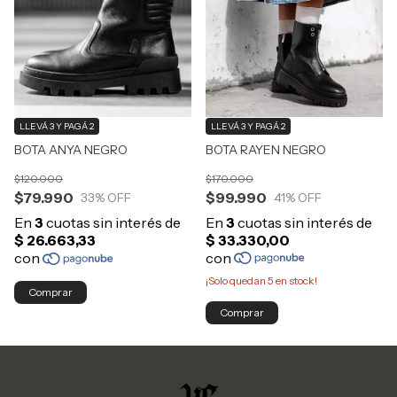
LLEVÁ 3 Y PAGÁ 2
LLEVÁ 3 Y PAGÁ 2
BOTA RAYEN NEGRO
BOTA ANYA NEGRO
$170.000
$120.000
$99.990
$79.990
41
% OFF
33
% OFF
¡Solo quedan
5
en stock!
Comprar
Comprar