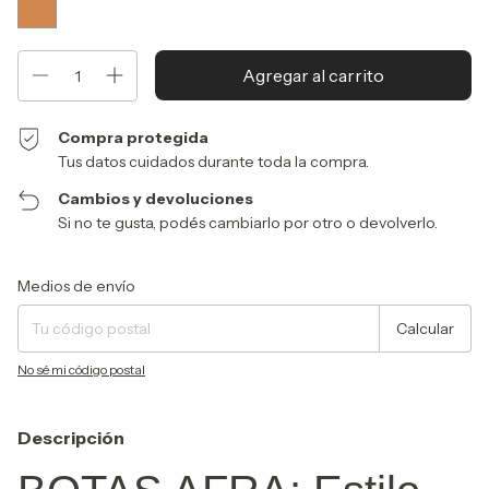
Compra protegida
Tus datos cuidados durante toda la compra.
Cambios y devoluciones
Si no te gusta, podés cambiarlo por otro o devolverlo.
Entregas para el CP:
Cambiar CP
Medios de envío
Calcular
No sé mi código postal
Descripción