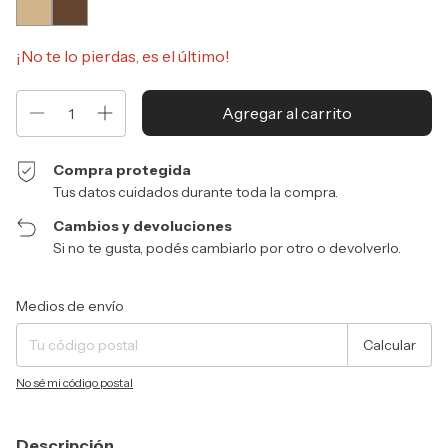
¡No te lo pierdas, es el último!
Compra protegida
Tus datos cuidados durante toda la compra.
Cambios y devoluciones
Si no te gusta, podés cambiarlo por otro o devolverlo.
Entregas para el CP:
Cambiar CP
Medios de envío
Calcular
No sé mi código postal
Descripción