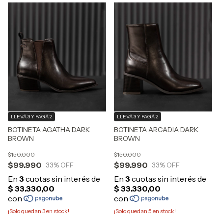
LLEVÁ 3 Y PAGÁ 2
LLEVÁ 3 Y PAGÁ 2
BOTINETA AGATHA DARK
BOTINETA ARCADIA DARK
BROWN
BROWN
$150.000
$150.000
$99.990
$99.990
33
% OFF
33
% OFF
¡Solo quedan
3
en stock!
¡Solo quedan
5
en stock!