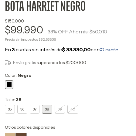
BOTA HARRIET NEGRO
$150.000
$99.990
33
% OFF
Ahorrás:
$50.010
Precio sin impuestos
$82.636,36
Envío gratis
superando los
$200.000
Color:
Negro
Talle:
38
35
36
37
38
39
40
Otros colores disponibles