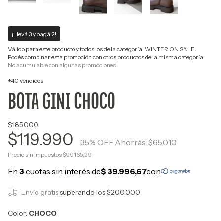
¡Llevá 3 y pagá 2!
Válido para este producto y todos los de la categoría: WINTER ON SALE.
Podés combinar esta promoción con otros productos de la misma categoría.
No acumulable con algunas promociones
+40 vendidos
BOTA GINI CHOCO
$185.000
$119.990
35
% OFF
Ahorrás:
$65.010
Precio sin impuestos
$99.165,29
Envío gratis
superando los
$200.000
Color:
CHOCO