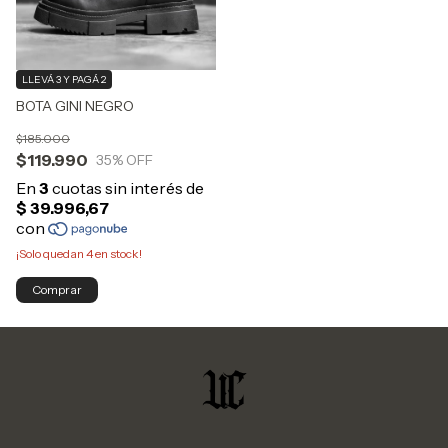
LLEVÁ 3 Y PAGÁ 2
BOTA GINI NEGRO
$185.000
$119.990
35
% OFF
¡Solo quedan
4
en stock!
Comprar