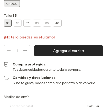
CHOCO
Talle:
35
35
36
37
38
39
40
¡No te lo pierdas, es el último!
Compra protegida
Tus datos cuidados durante toda la compra.
Cambios y devoluciones
Si no te gusta, podés cambiarlo por otro o devolverlo.
Entregas para el CP:
Cambiar CP
Medios de envío
Calcular