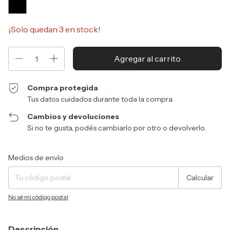
¡Solo quedan
3
en stock!
Compra protegida
Tus datos cuidados durante toda la compra.
Cambios y devoluciones
Si no te gusta, podés cambiarlo por otro o devolverlo.
Entregas para el CP:
Cambiar CP
Medios de envío
Calcular
No sé mi código postal
Descripción