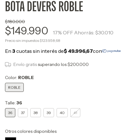
BOTA DEVERS ROBLE
$180.000
$149.990
17
% OFF
Ahorrás:
$30.010
Precio sin impuestos
$123.958,68
Envío gratis
superando los
$200.000
Color:
ROBLE
ROBLE
Talle:
36
36
37
38
39
40
41
Otros colores disponibles