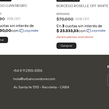
GO LUAN NEGRO
BORCEGO ROSELLE OFF WHITE
0
$170.000
990
$70.000
33
% OFF
59
% OFF
¡No te lo pierdas, es el último!
rar
Comprar
+54 9 11 2159-3356
hola@urbancowstore.com
Av. Santa fe 1313 - Recoleta - CABA