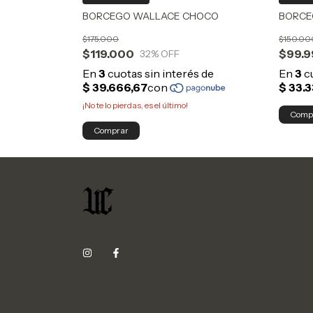
BORCEGO WALLACE CHOCO
BORCE
$175.000
$150.00
$119.000
$99.
32
% OFF
¡No te lo pierdas, es el último!
Comp
Comprar