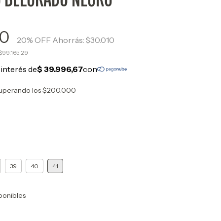
90
20
% OFF
Ahorrás:
$30.010
$99.165,29
uperando los
$200.000
39
40
41
ponibles