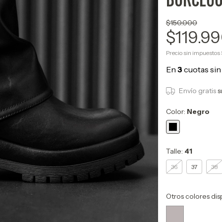
$150.000
$119.9
Precio sin impuestos
Envío gratis
s
Color:
Negro
Talle:
41
36
37
38
Otros colores dis