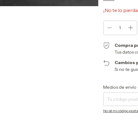
¡No te lo pierda
Compra p
Tus datos c
Cambios y
Si no te gu
Entregas para el CP:
Medios de envío
No sé mi código posta