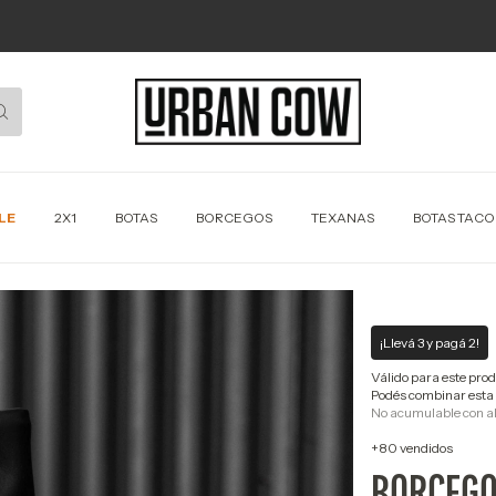
LE
2X1
BOTAS
BORCEGOS
TEXANAS
BOTAS TAC
¡Llevá 3 y pagá 2!
Válido para este pro
Podés combinar esta 
No acumulable con a
+80 vendidos
BORCEGO