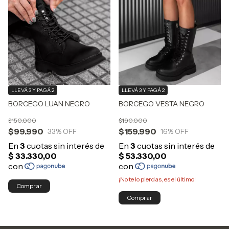
LLEVÁ 3 Y PAGÁ 2
LLEVÁ 3 Y PAGÁ 2
BORCEGO LUAN NEGRO
BORCEGO VESTA NEGRO
$150.000
$190.000
$99.990
$159.990
33
% OFF
16
% OFF
¡No te lo pierdas, es el último!
Comprar
Comprar