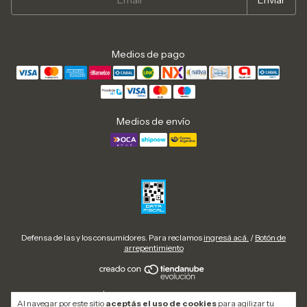
Medios de pago
Medios de envío
Defensa de las y los consumidores. Para reclamos
ingresá acá.
/
Botón de
arrepentimiento
Copyright Urban Cow | Zapatillas, botas y calzado urbano en Argentina -
Al navegar por este sitio
aceptás el uso de cookies
para agilizar tu
2026. Todos los derechos reservados.