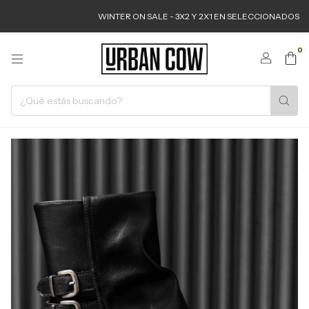
WINTER ON SALE - 3X2 Y 2X1 EN SELECCIONADOS
6
0