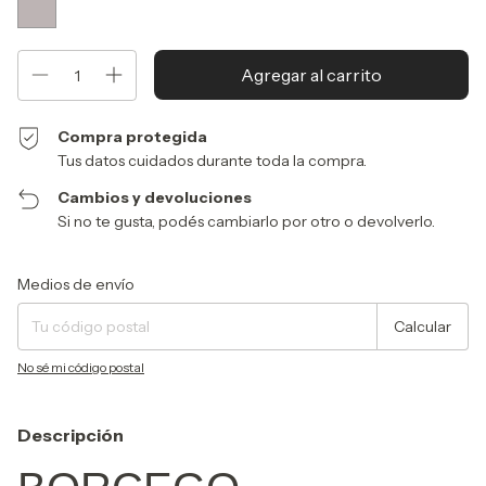
Compra protegida
Tus datos cuidados durante toda la compra.
Cambios y devoluciones
Si no te gusta, podés cambiarlo por otro o devolverlo.
Entregas para el CP:
Cambiar CP
Medios de envío
Calcular
No sé mi código postal
Descripción