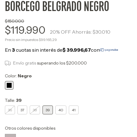
BORCEGO BELGRADO NEGRO
$150.000
$119.990
20
% OFF
Ahorrás:
$30.010
Precio sin impuestos
$99.165,29
Envío gratis
superando los
$200.000
Color:
Negro
Talle:
39
36
37
38
39
40
41
Otros colores disponibles