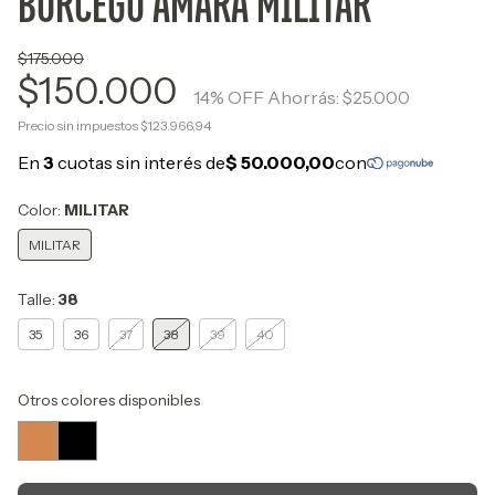
BORCEGO AMARA MILITAR
$175.000
$150.000
14
% OFF
Ahorrás:
$25.000
Precio sin impuestos
$123.966,94
Color:
MILITAR
MILITAR
Talle:
38
35
36
37
38
39
40
Otros colores disponibles