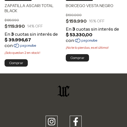
ZAPATILLA ASCARI TOTAL
BORCEGO VESTA NEGRO
BLACK
$190.000
$139.990
$159.990
16
% OFF
$119.990
14
% OFF
¡No te lo pierdas, es el último!
¡Solo quedan
2
en stock!
Comprar
Comprar