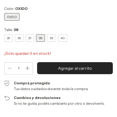
Color:
OXIDO
OXIDO
Talle:
38
35
36
37
38
39
40
¡Solo quedan
5
en stock!
Compra protegida
Tus datos cuidados durante toda la compra.
Cambios y devoluciones
Si no te gusta, podés cambiarlo por otro o devolverlo.
Entregas para el CP: