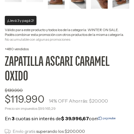
¡Llevá 3 y pagá 2!
Válido para este producto y todos los de la categoría: WINTER ON SALE.
Podés combinar esta promoción con otros productos de la misma categoría.
No acumulable con algunas promociones
+480 vendidos
ZAPATILLA ASCARI CARAMEL
OXIDO
$139.990
$119.990
14
% OFF
Ahorrás:
$20.000
Precio sin impuestos
$99.165,29
Envío gratis
superando los
$200.000