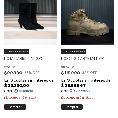
LLEVÁ 3 Y PAGÁ 2
LLEVÁ 3 Y PAGÁ 2
BORCEGO ARYA MILITAR
BOTA HARRIET NEGRO
$185.000
$150.000
$119.990
$99.990
35
% OFF
33
% OFF
¡Solo quedan
3
en stock!
¡Solo quedan
2
en stock!
Comprar
Comprar