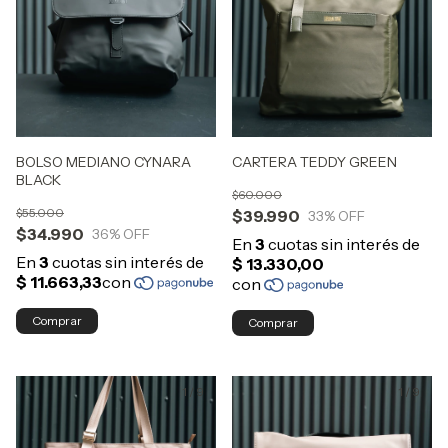
BOLSO MEDIANO CYNARA
CARTERA TEDDY GREEN
BLACK
$60.000
$55.000
$39.990
33
% OFF
$34.990
36
% OFF
Comprar
Comprar
1
/
9
1
/
9