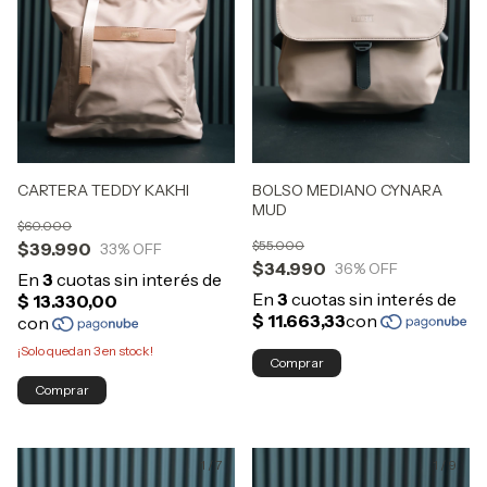
CARTERA TEDDY KAKHI
BOLSO MEDIANO CYNARA
MUD
$60.000
$55.000
$39.990
33
% OFF
$34.990
36
% OFF
¡Solo quedan
3
en stock!
Comprar
Comprar
1
/
7
1
/
9