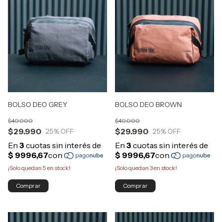
BOLSO DEO GREY
BOLSO DEO BROWN
$40.000
$40.000
$29.990
$29.990
25
% OFF
25
% OFF
¡Solo quedan
5
en stock!
¡Solo quedan
3
en stock!
Comprar
Comprar
1
/
7
1
/
9